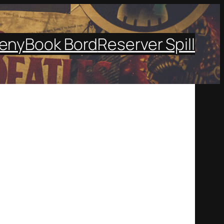
eny
Book Bord
Reserver Spill